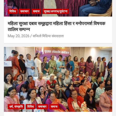
विविध
समाचार
समाज
सुरक्षा/अपराध/दुर्घटना
महिला सुरक्षा दबाव समूहद्वारा महिला हिंसा र मनोपरामर्श विषयक
तालिम सम्पन्न
May 20, 2026
सजिलो मिडिया संवाददाता
धर्म, संस्कृति
विविध
समाचार
समाज