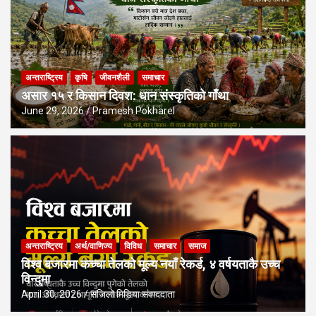
अन्तराष्ट्रिय
कृषि
जीवनशैली
समाचार
असार १५ र किसान दिवश: धान संस्कृतिको गाँथा
June 29, 2026
Pramesh Pokharel
अन्तराष्ट्रिय
अर्थ/वाणिज्य
विविध
समाचार
समाज
विश्व बजारमा कच्चा तेलको मूल्य नयाँ रेकर्ड, ४ वर्षयताकै उच्च
विन्दुमा
April 30, 2026
सजिलो मिडिया संवाददाता