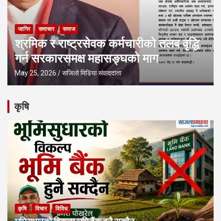
विविध
समाचार
समाज
सुरक्षा/अपराध/दुर्घटना
महिला सुरक्षा दबाव समूहद्वारा महिला हिंसा र
मनोपरामर्श विषयक तालिम सम्पन्न
May 20, 2026
सजिलो मिडिया संवाददाता
कृषि
कृषि
विचार
विविध