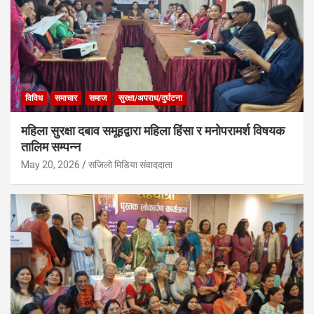
विविध
समाचार
समाज
सुरक्षा/अपराध/दुर्घटना
महिला सुरक्षा दबाव समूहद्वारा महिला हिंसा र मनोपरामर्श विषयक
तालिम सम्पन्न
May 20, 2026
सजिलो मिडिया संवाददाता