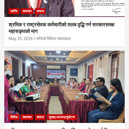
जागिर
समाचार
समाज
श्रमिक र राष्ट्रसेवक कर्मचारीको तलब वृद्धि गर्न सरकारसमक्ष
महासङ्घको माग
May 25, 2026
सजिलो मिडिया संवाददाता
विविध
समाचार
समाज
सुरक्षा/अपराध/दुर्घटना