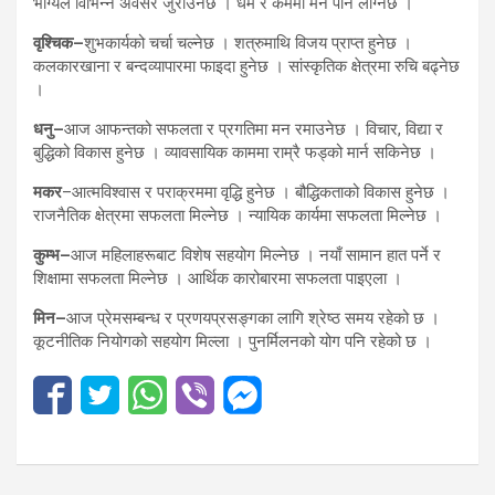
भाग्यले विभिन्न अवसर जुराउनेछ । धर्म र कर्ममा मन पनि लाग्नेछ ।
वृश्चिक–
शुभकार्यको चर्चा चल्नेछ । शत्रुमाथि विजय प्राप्त हुनेछ ।
कलकारखाना र बन्दव्यापारमा फाइदा हुनेछ । सांस्कृतिक क्षेत्रमा रुचि बढ्नेछ
।
धनु–
आज आफन्तको सफलता र प्रगतिमा मन रमाउनेछ । विचार, विद्या र
बुद्धिको विकास हुनेछ । व्यावसायिक काममा राम्रै फड्को मार्न सकिनेछ ।
मकर
–आत्मविश्वास र पराक्रममा वृद्धि हुनेछ । बौद्धिकताको विकास हुनेछ ।
राजनैतिक क्षेत्रमा सफलता मिल्नेछ । न्यायिक कार्यमा सफलता मिल्नेछ ।
कुम्भ–
आज महिलाहरूबाट विशेष सहयोग मिल्नेछ । नयाँ सामान हात पर्ने र
शिक्षामा सफलता मिल्नेछ । आर्थिक कारोबारमा सफलता पाइएला ।
मिन–
आज प्रेमसम्बन्ध र प्रणयप्रसङ्गका लागि श्रेष्ठ समय रहेको छ ।
कूटनीतिक नियोगको सहयोग मिल्ला । पुनर्मिलनको योग पनि रहेको छ ।