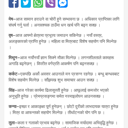
मेष–
आज सामान हराउने वा चोरी हुने सम्भावना छ । अधिकार प्राप्तिका लागि
संघर्ष गर्नु पर्ला । अनावश्यक ठाउँमा धन खर्च पनि बढ्न सक्छ ।
वृष–
आज आफ्नो क्षेत्रमा प्रभूत्त्व जमाउन सकिनेछ । नयाँ वस्त्र,
अलङ्कारको प्राप्ति हुनेछ । महिला वा मित्रबाट विशेष सहयोग पनि मिल्नेछ
।
मिथुन–
आज नयाँनयाँ ज्ञान सिक्ने मौका मिल्नेछ । लगनशीलताले कामहरू
अगाडि बढ्नेछन् । विपरीत वर्गप्रति आकर्षण पनि बढ्नसक्छ ।
कर्कट–
एकपछि अर्को अवसर आउनाले मन प्रसन्न रहनेछ । बन्धु बान्धवबाट
विशेष सहयोग मिल्नेछ । साँझपख शुभ समाचार आउन सक्छ ।
सिंह–
आज गरेका कार्यमा ढिलासुस्ती हुनेछ । आफूलाई कमजोर भएको
अनुभूति हुनेछ । प्रेमप्रसङ्गमा समेत नरमाइलोपन आउनसक्छ ।
कन्या–
इच्छा र आकाङ्क्षा पूर्ण हुनेछन् । छोटो दुरीको लाभदायक यात्रा हुनेछ
। मित्र वा आफन्तको सहयोग मिल्नेछ । तीर्थाटनको योग पनि छ ।
तुला–
कला र गलाको प्रभाव बढ्नेछ । सामाजिक मर्यादामा अभिवृद्धि हुनेछ ।