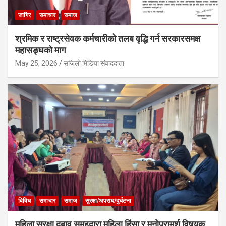
जागिर
समाचार
समाज
श्रमिक र राष्ट्रसेवक कर्मचारीको तलब वृद्धि गर्न सरकारसमक्ष
महासङ्घको माग
May 25, 2026
सजिलो मिडिया संवाददाता
विविध
समाचार
समाज
सुरक्षा/अपराध/दुर्घटना
महिला सुरक्षा दबाव समूहद्वारा महिला हिंसा र मनोपरामर्श विषयक