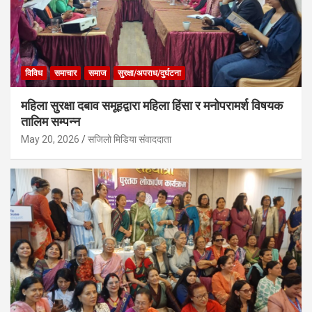
विविध
समाचार
समाज
सुरक्षा/अपराध/दुर्घटना
महिला सुरक्षा दबाव समूहद्वारा महिला हिंसा र मनोपरामर्श विषयक
तालिम सम्पन्न
May 20, 2026
सजिलो मिडिया संवाददाता