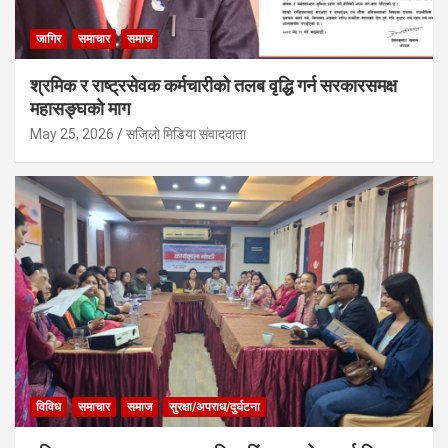
जागिर
समाचार
समाज
श्रमिक र राष्ट्रसेवक कर्मचारीको तलब वृद्धि गर्न सरकारसमक्ष
महासङ्घको माग
May 25, 2026
सजिलो मिडिया संवाददाता
विविध
समाचार
समाज
सुरक्षा/अपराध/दुर्घटना