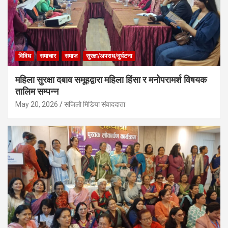
विविध
समाचार
समाज
सुरक्षा/अपराध/दुर्घटना
महिला सुरक्षा दबाव समूहद्वारा महिला हिंसा र मनोपरामर्श विषयक
तालिम सम्पन्न
May 20, 2026
सजिलो मिडिया संवाददाता