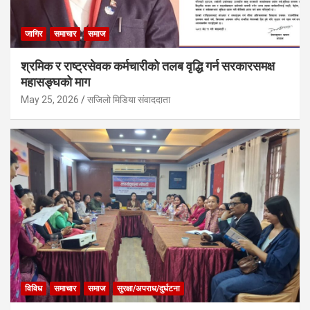
जागिर
समाचार
समाज
श्रमिक र राष्ट्रसेवक कर्मचारीको तलब वृद्धि गर्न सरकारसमक्ष
महासङ्घको माग
May 25, 2026
सजिलो मिडिया संवाददाता
विविध
समाचार
समाज
सुरक्षा/अपराध/दुर्घटना