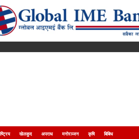
ष्ट्रिय
खेलकुद
अपराध
मनोरञ्जन
कृषि
बिबिध