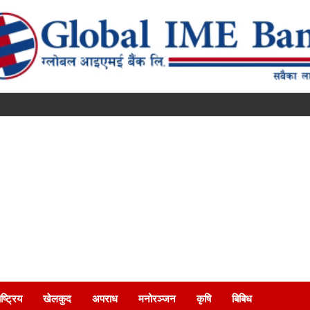
ष्ट्रिय
खेलकुद
अपराध
मनोरञ्जन
कृषि
बिबिध