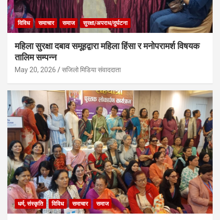
विविध
समाचार
समाज
सुरक्षा/अपराध/दुर्घटना
महिला सुरक्षा दबाव समूहद्वारा महिला हिंसा र मनोपरामर्श विषयक
तालिम सम्पन्न
May 20, 2026
सजिलो मिडिया संवाददाता
धर्म, संस्कृति
विविध
समाचार
समाज