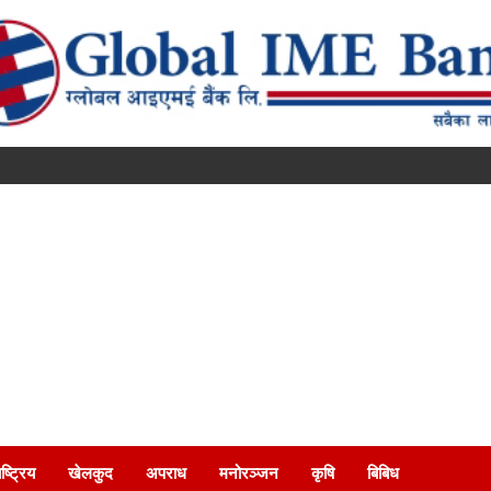
ष्ट्रिय
खेलकुद
अपराध
मनोरञ्जन
कृषि
बिबिध