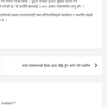
े निर्णय गरेको थियो । छुट्टै ऐनबाट इन्धन सुविधा प्राप्त गर्ने
्थले भनेको छ, ‘यो कटौति हाललाई २०७९ असार मसान्तसम्म लागु हने ।’
्रदेशको हकमा प्रधानमन्त्री तथा मन्त्रिपरिषद्को कार्यालय र स्थानीय तहको
को छ ।
सत्ता गठबन्धनको बैठक आज साँझ पुन: बस्ने गरी स्थगित
re marked
*