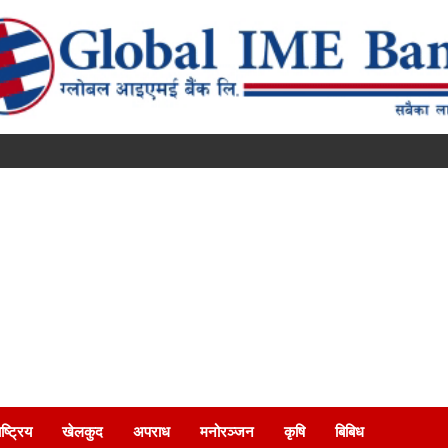
ष्ट्रिय
खेलकुद
अपराध
मनोरञ्जन
कृषि
बिबिध