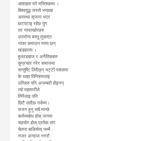
आशाहरु मरे मस्तिष्कमा ।
बिश्वयुद्ध जस्तो भयावह
अवस्था सृजना भएर
छटपटाइ रहेछ युग
तर नाफाखोरहरु
उपभोग्य बस्तु लुकाएर
नाफा कमाउन मस्त छन्
खंडहरमा ।
हुल्लडबाज र अनैतिकहरु
कुप्रचार गरेर समाजमा
सन्तुष्टि लिदैछ्न् भट्टी पसलमा
के थाहा तिनिहरुलाइ
उनिहरु पनि अजम्बरी होइनन्
त्यो महामारीले
तिनैलाइ पनि
छिटै लादैछ नर्कमा।
सजग हुनु सबै मान्छे
कर्तव्यबोध होस् जनमा
सहयोग होस् प्रतेक संग
चेतना बाडियोस् जम्मै
नजर अन्दाज नगरौ