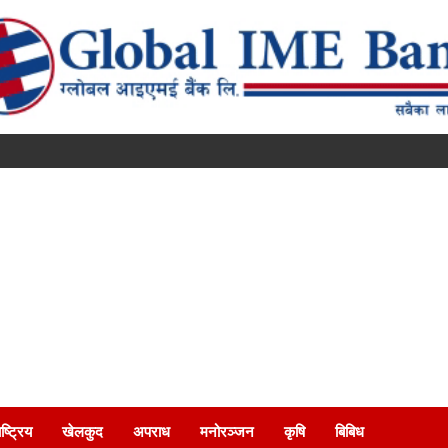
ष्ट्रिय
खेलकुद
अपराध
मनोरञ्जन
कृषि
बिबिध