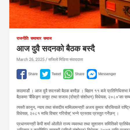
राजनीति
समाचार
समाज
आज दुवै सदनको बैठक बस्दै
March 26, 2025
सजिलो मिडिया संवाददाता
काठमाडौं । आज दुवै सदनको बैठक बस्दैछ । बिहान ११ बजे प्रतिनिधिसभा बै
बैठकमा ‘बैंकिङ्ग कसुर तथा सजाय (दोस्रो संशोधन) विधेयक, २०८०’का सम्बन्
त्यस्तै कानुन, न्याय तथा संसदीय मामिलामन्त्री अजय कुमार चौरसियाले राष्ट्
विधेयक, २०८१ माथि विचार गरियोस्’ भन्ने प्रस्ताव प्रस्तुत गर्नेछन् ।
प्रधानमन्त्री केपी शर्मा ओलीले राज्य व्यवस्था तथा सुशासन समितिको प्रतिवे
अधिकार र कार्यविधि) सम्बन्धी (पहिलो संशोधन) विधेयक, २०७९ माथि छलफल गर