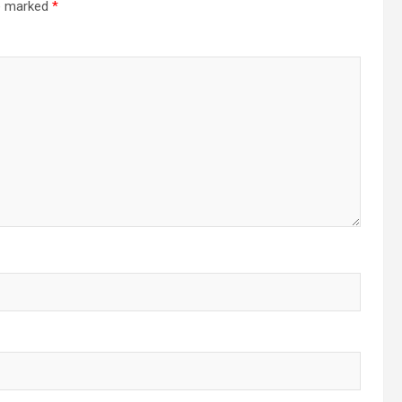
re marked
*