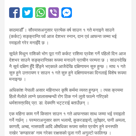
काठमाडौँ । सौरमासअनुसार प्रत्येक वर्ष साउन १ गते मनाइने साउने
(कर्कट) सङ्क्रान्ति पर्व आज देशभर स्नान, दान एवं आफन्त जम्मा भई
रमाइलो गरेर मनाइँदै छ ।
सूर्यले मिथुन राशिको भोग पूरा गरी कर्कट राशिमा प्रवेश गर्ने पहिलो दिन आज
देशभर साउने सङ्क्रान्तिका रूपमा मनाउने प्राचीन परम्परा छ । साउनदेखि
नै सूर्य दक्षिण हुँदै हिँड्ने भएकाले आजैदेखि दक्षिणायन सुरु हुन्छ । माघ १ गते
सुरु हुने उत्तरायण र साउन १ गते सुरु हुने दक्षिणायनका दिनलाई विशेष रूपमा
मनाइन्छ ।
अधिकांश नेपाली असार महिनाभर कृषि कर्ममा व्यस्त हुन्छन् । त्यस क्रममा
हिलो मैलोले लाग्ने छालासम्बन्धी रोग ठिक गर्न लुतो फाल्ने गरिएको
धर्मशास्त्रविद् प्रा. डा. देवमणि भट्टराई बताउँछन् ।
एक महिना काम गर्ने किसान साउन १ गते आफन्तका साथ जम्मा भई रमाइलो
गर्ने गर्छन् । परम्पराअनुसार काग भलायो, कुकरडाइनो, लुतेझार, पानी अमला,
कागती, अम्बा, नासपाती आदि औषधिका रूपमा समेत प्रयोग हुने वनस्पति
राखेर ‘कण्डारक’ नाम गरेका राक्षसको पूजा गरी अगुल्टो फालिन्छ ।