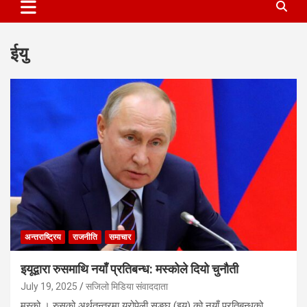
ईयु
अन्तराष्ट्रिय
राजनीति
समाचार
इयूद्वारा रुसमाथि नयाँ प्रतिबन्ध: मस्कोले दियो चुनौती
July 19, 2025
सजिलो मिडिया संवाददाता
मस्को । रुसको अर्थतन्त्रमा युरोपेली सङ्घ (इयू) को नयाँ प्रतिबन्धको