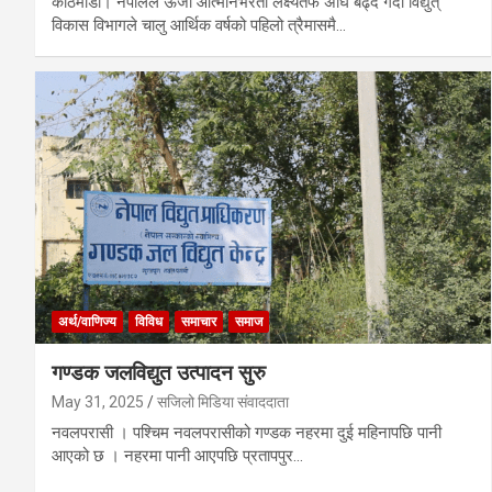
काठमाडौं। नेपालले ऊर्जा आत्मनिर्भरता लक्ष्यतर्फ अघि बढ्दै गर्दा विद्युत्
विकास विभागले चालु आर्थिक वर्षको पहिलो त्रैमासमै…
अर्थ/वाणिज्य
विविध
समाचार
समाज
गण्डक जलविद्युत उत्पादन सुरु
May 31, 2025
सजिलो मिडिया संवाददाता
नवलपरासी । पश्चिम नवलपरासीको गण्डक नहरमा दुई महिनापछि पानी
आएको छ । नहरमा पानी आएपछि प्रतापपुर…