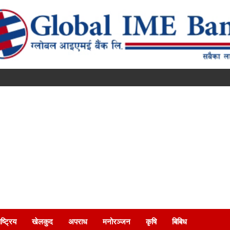
ष्ट्रिय
खेलकुद
अपराध
मनोरञ्जन
कृषि
बिबिध