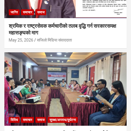
जागिर
समाचार
समाज
श्रमिक र राष्ट्रसेवक कर्मचारीको तलब वृद्धि गर्न सरकारसमक्ष
महासङ्घको माग
May 25, 2026
सजिलो मिडिया संवाददाता
विविध
समाचार
समाज
सुरक्षा/अपराध/दुर्घटना