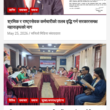
जागिर
समाचार
समाज
श्रमिक र राष्ट्रसेवक कर्मचारीको तलब वृद्धि गर्न सरकारसमक्ष
महासङ्घको माग
May 25, 2026
सजिलो मिडिया संवाददाता
विविध
समाचार
समाज
सुरक्षा/अपराध/दुर्घटना