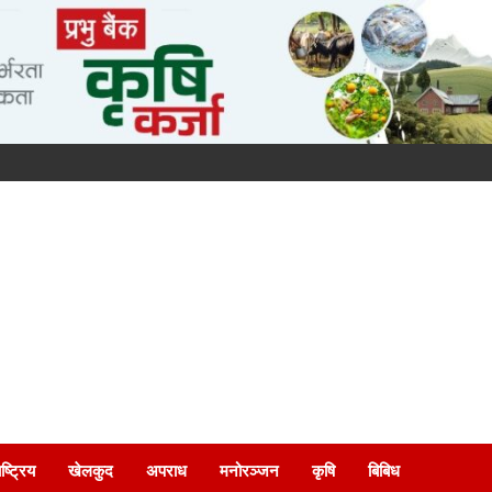
ष्ट्रिय
खेलकुद
अपराध
मनोरञ्जन
कृषि
बिबिध