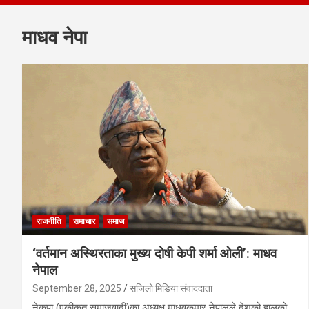
माधव नेपा
राजनीति
समाचार
समाज
‘वर्तमान अस्थिरताका मुख्य दोषी केपी शर्मा ओली’: माधव
नेपाल
September 28, 2025
सजिलो मिडिया संवाददाता
नेकपा (एकीकृत समाजवादी)का अध्यक्ष माधवकुमार नेपालले देशको हालको