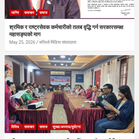
जागिर
समाचार
समाज
श्रमिक र राष्ट्रसेवक कर्मचारीको तलब वृद्धि गर्न सरकारसमक्ष
महासङ्घको माग
May 25, 2026
सजिलो मिडिया संवाददाता
विविध
समाचार
समाज
सुरक्षा/अपराध/दुर्घटना