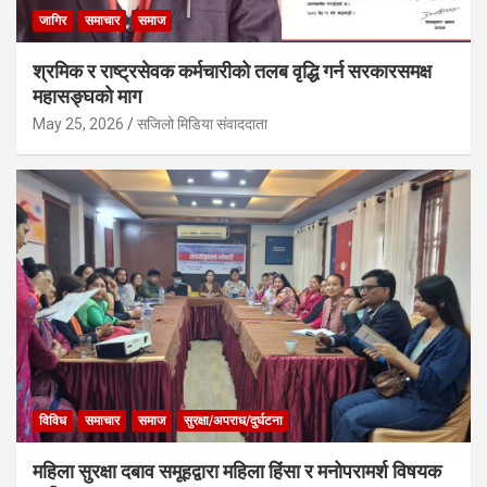
जागिर
समाचार
समाज
श्रमिक र राष्ट्रसेवक कर्मचारीको तलब वृद्धि गर्न सरकारसमक्ष
महासङ्घको माग
May 25, 2026
सजिलो मिडिया संवाददाता
विविध
समाचार
समाज
सुरक्षा/अपराध/दुर्घटना
महिला सुरक्षा दबाव समूहद्वारा महिला हिंसा र मनोपरामर्श विषयक