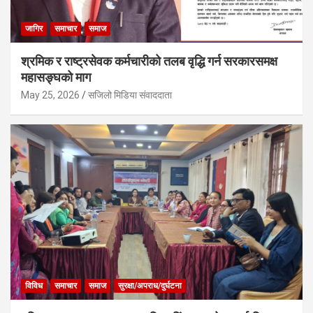
जागिर
समाचार
समाज
श्रमिक र राष्ट्रसेवक कर्मचारीको तलब वृद्धि गर्न सरकारसमक्ष
महासङ्घको माग
May 25, 2026
सजिलो मिडिया संवाददाता
विविध
समाचार
समाज
सुरक्षा/अपराध/दुर्घटना