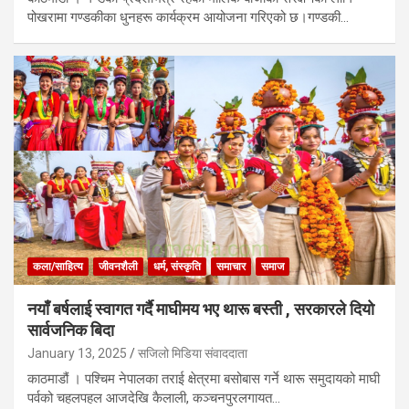
पोखरामा गण्डकीका धुनहरू कार्यक्रम आयोजना गरिएको छ।गण्डकी…
कला/साहित्य
जीवनशैली
धर्म, संस्कृति
समाचार
समाज
नयाँ बर्षलाई स्वागत गर्दै माघीमय भए थारू बस्ती , सरकारले दियो
सार्वजनिक बिदा
January 13, 2025
सजिलो मिडिया संवाददाता
काठमाडौं । पश्चिम नेपालका तराई क्षेत्रमा बसोबास गर्ने थारू समुदायको माघी
पर्वको चहलपहल आजदेखि कैलाली, कञ्चनपुरलगायत…