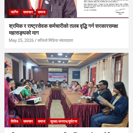
जागिर
समाचार
समाज
श्रमिक र राष्ट्रसेवक कर्मचारीको तलब वृद्धि गर्न सरकारसमक्ष
महासङ्घको माग
May 25, 2026
सजिलो मिडिया संवाददाता
विविध
समाचार
समाज
सुरक्षा/अपराध/दुर्घटना