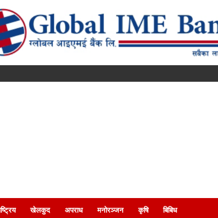
ष्ट्रिय
खेलकुद
अपराध
मनोरञ्जन
कृषि
बिबिध