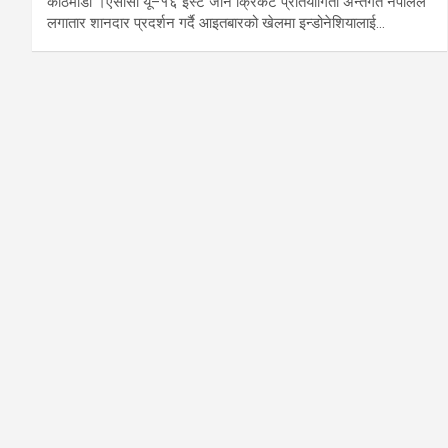
काठमाडौं ।एसीसी यू–१६ इस्ट जोन क्रिकेट प्रतियोगिता अन्तर्गत नेपालले
लगातार शानदार प्रदर्शन गर्दै आइतबारको खेलमा इन्डोनेशियालाई…