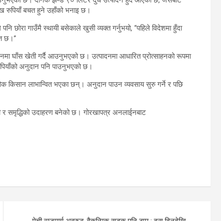
ख रुपियाँ बचत हुने उहाँको भनाइ छ।
ि छोरा गाउँमै स्थायी बसेकाले खुसी व्यक्त गर्नुभयो, “पहिले विदेशमा हुँदा
्त छ।”
नमा घाँस खेती गर्दै आउनुभएको छ। उत्पादनमा आधारित प्रोत्साहनको रूपमा
ुपियाँको अनुदान पनि पाउनुभएको छ।
िक किसान लाभान्वित भएका छन्। अनुदान पाउन व्यवसाय सुरु गर्ने र पछि
ारी र समृद्धिको उदाहरण बनेको छ। गोरखापत्र अनलाईनबाट
मेची राजमार्ग अवरुद्ध, वैकल्पिक सडक पनि ठप्प : दस दिनदेखि