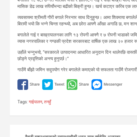
मासिक डेढ लाख रुपियाँभन्दा बढीको बिक्री हुन्छ। खर्च कटाएर करिब एक ला
व्यवसायमा श्रीमती गौरी बगाले निरन्तर साथ दिनुहुन्छ। आमा शिवमाया बगालेले पन
बिरामी भयो कि भन्ने चिन्ता रहन्थ्यो, अब छोरा आफ्नै आँखा अगाडि छ, मन शान
बगालेले गाई र बाख्रापालनका लागि १३ रोपनी आफ्नै र ७ रोपनी भाडाको जमि
व्यास नगरपालिका र गण्डकी प्रदेश सरकारबाट वार्षिक एक लाख २० हजार र
उहाँले भन्नुभयो, “सरकारले उत्पादनमा आधारित अनुदान दिन थालेपछि वास्तव
छोड्ने प्रवृत्तिको अन्त्य हुनुपर्छ।”
गाउँमै बाँझो जमिन सदुपयोग गरेर बगालेले कमाएको यो सफलता गाउँमै रोजग
Tags:
गाईपालन
,
तनहुँ
Post
बैतडी दशरथचन्दको स्वास्थ्यचौकी भवन सात वर्षदेखि अलपत्र,