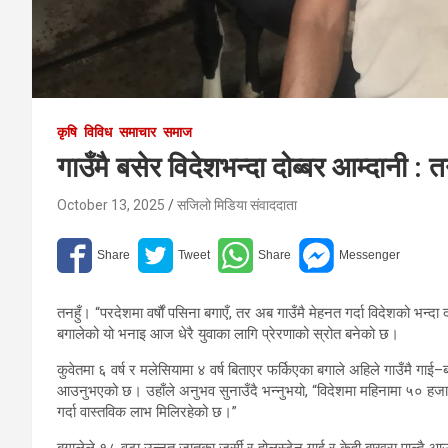
कृषि
विविध
समाचार
समाज
गाउँमै बसेर विदेशभन्दा दोब्बर आम्दानी
October 13, 2025
सजिलो मिडिया संवाददाता
तनहुँ। “परदेशमा वर्षौं पसिना बगाएँ, तर अब गाउँमै मेहनत गर्दा विदेशको भन
बगालेको यो भनाइ आज धेरै युवाका लागि प्रेरणाको स्रोत बनेको छ।
कुवेतमा ६ वर्ष र मलेसियामा ४ वर्ष बिताएर फर्किएका बगाले अहिले गाउँमै गा
आउनुभएको छ। उहाँले अनुभव सुनाउँदै भन्नुभयो, “विदेशमा महिनामा ५० ह
गर्दा वास्तविक लाभ मिलिरहेको छ।”
बगालेले १८ वटा उन्नत जातका जर्सी र होलस्टेन गाई र केही बाख्रा पाल्दै