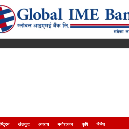
ष्ट्रिय
खेलकुद
अपराध
मनोरञ्जन
कृषि
बिबिध