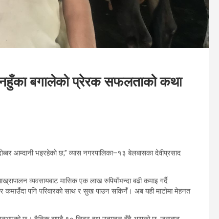
 : तनहुँका बगालेको प्रेरक सफलताको कथा
्दा दोब्बर आम्दानी भइरहेको छ,” व्यास नगरपालिका–१३ बेलबासका देवीप्रसाद
ई–बाख्रापालन व्यवसायबाट मासिक एक लाख रुपियाँभन्दा बढी कमाइ गर्दै
जार कमाउँदा पनि परिवारको साथ र सुख पाउन सकिनँ। अब यही माटोमा मेहनत
 आउनुभएको छ। दैनिक झण्डै ९० लिटर दुध उत्पादन हुँदै आएको छ, जसबाट