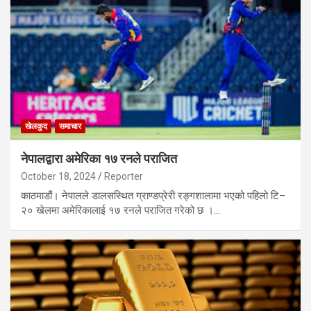
खेलकुद
समाचार
नेपालद्वारा अमेरिका १७ रनले पराजित
October 18, 2024
Reporter
काठमाडौं। नेपालले डालसस्थित ग्राण्डप्रेरी रङ्गशालामा भएको पहिलो टि–
२० खेलमा अमेरिकालाई १७ रनले पराजित गरेको छ ।…