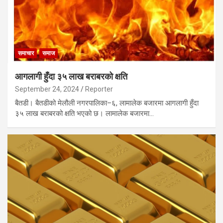
समाचार
समाज
आगलागी हुँदा ३५ लाख बराबरको क्षति
September 24, 2024
Reporter
बैतडी। बैतडीको मेलौली नगरपालिका–६, लामालेक बजारमा आगलागी हुँदा
३५ लाख बराबरको क्षति भएको छ। लामालेक बजारमा…