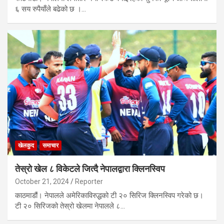
६ सय रुपैयाँले बढेको छ ।…
खेलकुद
समाचार
तेस्रो खेल ८ विकेटले जित्दै नेपालद्वारा क्लिनस्विप
October 21, 2024
Reporter
काठमाडौं। नेपालले अमेरिकाविरुद्धको टी २० सिरिज क्लिनस्विप गरेको छ।
टी २० सिरिजको तेस्रो खेलमा नेपालले ८…