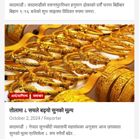
काठमाडौं। काठमाडौंको वसन्तपुरस्थित हनुमान ढोकाको दशैँ घरमा बिहीबार
बिहान ९ः१६ बजेको शुभ साइतमा विधिवत रुपमा जमरा…
अर्थ/वाणिज्य
समाचार
तोलामा ८ सयले बढ्यो सुनको मूल्य
October 2, 2024
Reporter
काठमाडौं । नेपाल सुनचाँदी व्यवासयी महासंघका अनुसार आज छापावाल
सुनको मूल्य प्रतितोला ८ सय रुपैयाँ बढेर…