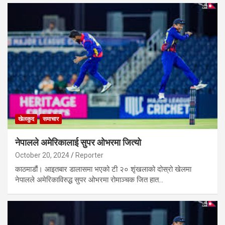
खेलकुद
समाचार
नेपालले अमेरिकालाई सुपर ओभरमा जित्यो
October 20, 2024
Reporter
काठमाडौं। आइतबार डालासमा भएको टी २० शृंखलाको दोस्रो खेलमा
नेपालले अमेरिकाविरुद्ध सुपर ओभरमा रोमाञ्चक जित हात…