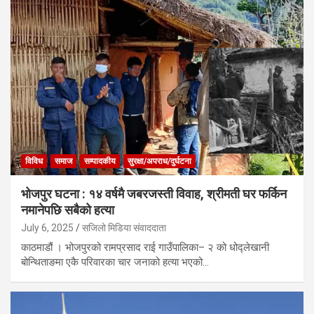
विविध
समाज
सम्पादकीय
सुरक्षा/अपराध/दुर्घटना
भोजपुर घटना : १४ वर्षमै जबरजस्ती विवाह, श्रीमती घर फर्किन
नमानेपछि सबैको हत्या
July 6, 2025
सजिलो मिडिया संवाददाता
काठमाडौं । भोजपुरको रामप्रसाद राई गाउँपालिका– २ को धोद्लेखानी
बोन्थिताङमा एकै परिवारका चार जनाको हत्या भएको…