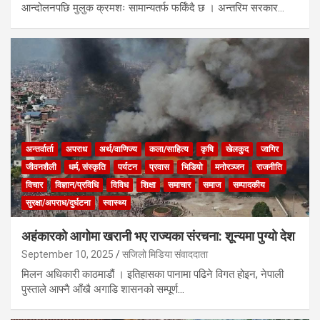
आन्दोलनपछि मुलुक क्रमशः सामान्यतर्फ फर्किँदै छ । अन्तरिम सरकार…
अन्तर्वार्ता
अपराध
अर्थ/वाणिज्य
कला/साहित्य
कृषि
खेलकुद
जागिर
जीवनशैली
धर्म, संस्कृति
पर्यटन
प्रवास
भिडियो
मनोरञ्जन
राजनीति
विचार
विज्ञान/प्रविधि
विविध
शिक्षा
समाचार
समाज
सम्पादकीय
सुरक्षा/अपराध/दुर्घटना
स्वास्थ्य
अहंकारको आगोमा खरानी भए राज्यका संरचना: शून्यमा पुग्यो देश
September 10, 2025
सजिलो मिडिया संवाददाता
मिलन अधिकारी काठमाडौं । इतिहासका पानामा पढिने विगत होइन, नेपाली
पुस्ताले आफ्नै आँखै अगाडि शासनको सम्पूर्ण…