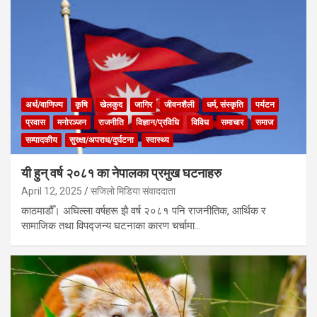
अर्थ/वाणिज्य
कृषि
खेलकुद
जागिर
जीवनशैली
धर्म, संस्कृति
पर्यटन
प्रवास
मनोरञ्जन
राजनीति
विज्ञान/प्रविधि
विविध
समाचार
समाज
सम्पादकीय
सुरक्षा/अपराध/दुर्घटना
स्वास्थ्य
यी हुन् वर्ष २०८१ का नेपालका प्रमुख घटनाहरु
April 12, 2025
सजिलो मिडिया संवाददाता
काठमाडौँ। अघिल्ला वर्षहरू झै वर्ष २०८१ पनि राजनीतिक, आर्थिक र
सामाजिक तथा विपद्जन्य घटनाका कारण चर्चामा…