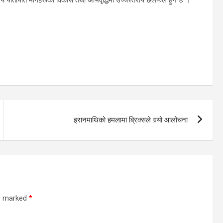
इरानमाथिको हमलामा ब्रिक्सले गर्‍यो आलोचना
re marked
*