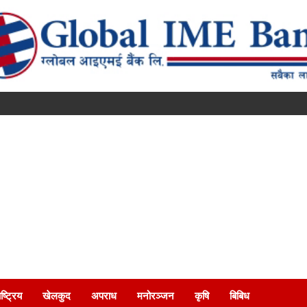
ष्ट्रिय
खेलकुद
अपराध
मनोरञ्जन
कृषि
बिबिध