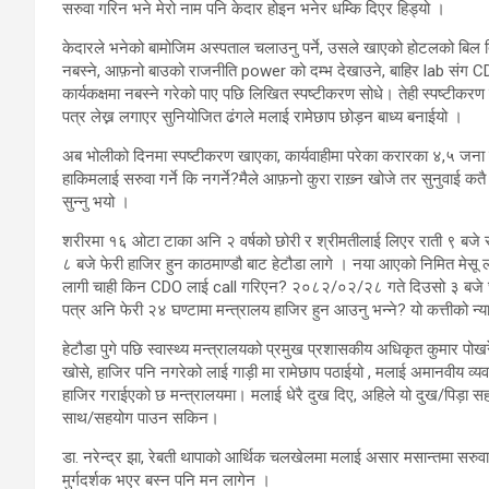
सरुवा गरिन भने मेरो नाम पनि केदार होइन भनेर धम्कि दिएर हिड्यो ।
केदारले भनेको बामोजिम अस्पताल चलाउनु पर्ने, उसले खाएको होटलको बिल तिर्नु प
नबस्ने, आफ़नो बाउको राजनीति power को दम्भ देखाउने, बाहिर lab संग
कार्यकक्षमा नबस्ने गरेको पाए पछि लिखित स्पष्टीकरण सोधे। तेही स्पष्टीकर
पत्र लेख्न लगाएर सुनियोजित ढंगले मलाई रामेछाप छोड़न बाध्य बनाईयो ।
अब भोलीको दिनमा स्पष्टीकरण खाएका, कार्यवाहीमा परेका करारका ४,५ जना कर
हाकिमलाई सरुवा गर्ने कि नगर्ने?मैले आफ़नो कुरा राख़्न खोजे तर सुनुवाई कतै 
सुन्नु भयो ।
शरीरमा १६ ओटा टाका अनि २ वर्षको छोरी र श्रीमतीलाई लिएर राती ९ बजे रा
८ बजे फेरी हाजिर हुन काठमाण्डौ बाट हेटौडा लागे । नया आएको निमित मेसू लाई
लागी चाही किन CDO लाई call गरिएन? २०८२/०२/२८ गते दिउसो ३ बजे छा
पत्र अनि फेरी २४ घण्टामा मन्त्रालय हाजिर हुन आउनु भन्ने? यो कत्तीको न्
हेटौडा पुगे पछि स्वास्थ्य मन्त्रालयको प्रमुख प्रशासकीय अधिकृत कुमार पोखर
खोसे, हाजिर पनि नगरेको लाई गाड़ी मा रामेछाप पठाईयो , मलाई अमानवीय व्यव
हाजिर गराईएको छ मन्त्रालयमा। मलाई धेरै दुख दिए, अहिले यो दुख/पिड़ा स
साथ/सहयोग पाउन सकिन।
डा. नरेन्द्र झा, रेबती थापाको आर्थिक चलखेलमा मलाई असार मसान्तमा सरुव
मुर्गदर्शक भएर बस्न पनि मन लागेन ।