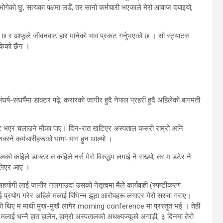
भोगेको छु, सत्यका पक्षमा लडेँ, तर सानो कर्मचारी भएकाले मेरो आवाज दबाइयो,
को छ र आफूले जीवनबाट हार मानेको भाव प्रकट गर्नुभएको छ । सो स्ट्याटस
सकेको छैन ।
र्ष-संघर्षैमा डाक्टर पढ़े, करारको जागीर हुदै नेपाल प्रहरी हुदै अहिलेको बागमती
ंडेंट भएर चलाउने मौका पाए। दिन-रात खटिएर अस्पताल कसरी राम्रो अनि
नबस्ने कर्मचारीहरूको भागा-भाग हुन थाल्यो ।
 कहिले डाक्टर त कहिले नर्स मेरो विरुद्धम लगाई नै राख्यो, तर म डटेर नै
 लिएर आए ।
हयोगी लाई जागीर नलगाउदा उसको नेतृत्वमा मैले कार्यवाही (स्पष्टीकरण
प्रयोग गरेर अहिले मलाई बिभिन्न झूठा आरोपहरू लगाएर मेरो सरुवा गराए।
ो थिए म माथी मुख-मुखै लागेर morning conference मा प्रस्तुत भई । तेही
 मलाई धन्नै हात हालेन, हाम्रो अस्पतालको अधक्ष्यज्यूको अगाड़ी, ३ दिनमा तेरो