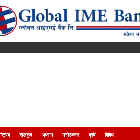
ष्ट्रिय
खेलकुद
अपराध
मनोरञ्जन
कृषि
बिबिध