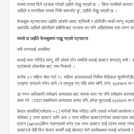
रूपमा तनाव दिने प्रयास गरेको उहाँले लेख्नु भएको छ । ‘बिना गल्तीको सजाय 
अहिले म मानसिक रूपमा निकै कमजोर छु’, उहाँले लेख्नु भएको छ ।
फेसबुक स्ट्याटसमा उहाँले आफ्नी आमा, श्रीमती र छोरीसँग माफी माग्नु भए
आएपछि उहाँको खोजीको सबैतिरबाट प्रयास भए पनि अहिलेसम्म पत्ता लाग्न 
यस्ताे छ उहाँले फेसबुकमा राख्नु भएकाे स्ट्याटस :
सबै जनालाई अलबिदा
मलाई माफ गरिदेउ सानु, धेरै संघर्ष गरेर मम्मीले मलाई डाक्टर बनाउनु भयो। संघ
प्रदेशको लोकसेवा बाट नाम निकाले ।
करीब २५ महिना सेवा गर्दा १८ महिना अस्पतालको निमित मेडिकल सुपरिण्टे
उत्कृष्ट बनाउने भनेर लागे।म प्रमुख भए पछि काम चोर्ने, ठग्ने, system मा 
डा गगन अधिकारी रामेछाप अस्पताल बाट सरुवा भएर गए पनि रामेछाप अस्पतालको
काम गरे ।एउटा ब्यबस्थित अस्पताल बनाए पनि, हरेक कुरालाई system मा
केदार कार्कीले(रामेछाप-०८) मागेको पैसा नदिदा अनि उसले भनेको कार्यालय स
सोधेका ३ जना डाक्टर अनि अरु २ जना महिला डाक्टर)गरेका डाक्टरहरू लाई 
एप्रन (apron)किन नलगाएको भनेर एक जना डाक्टर लाई प्रश्न मात्र गरेक
डाक्टरले तेही दिन केदार कार्की लाई बोलाएर मेरो कार्यकक्षमा मलाई थर्रकायो र