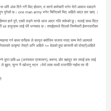
मू मा थोरै अंक दिने गर्ने थिए होलान, म सानो कर्मचारी भनेर मेरो आवाज दबाउने
षपत हुन पुगेको छ। one man army भनेर चिनिएको थिए अहिले आएर हार खाए ।
हिम्मत हार्न पुगे, एक्लै लड़ने मान्छे आज आएर गलि सकेको छु। मलाई साथ दिएर
ी sir हजुरहरू लाई धेरै धन्यवाद छ। तपाईहरूले दिएको जिम्मेवारी ईमानदारीका
या गर्न बाध्य पार्नेहरू ले कानून बमोजिम सजाय नपाए सम्म मेरो आत्माले
 नेपालको उत्कृष्ट तेस्रो अनि अहिले ५० बेडको हुदा बागमती को दोस्रो)अहिले
भन्ने कुरा छबि sir (अस्पताल प्रशासन), बसन्त, डोर बहादुर सर तपाई हरू लाई
धेरै ले बुझ्न, सुन्न नै खोजनु भएन ।मेरो लाश माथी राजनीति नहोस तर यी
ी