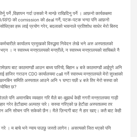
र्ने ,विज्ञापन गर्दा उसको नै मान्छे राखिदिनु पर्ने । आफ़नो कार्यकक्षमा
 CD/RPD को comission को deal गर्ने, पटक-पटक भन्दा पनि आफ़नो
ण सोधिएका हरू लाई प्रयोग गरेर, बदलाको भावनाले प्रतिशोध साधेर मेरो बिरुद
्मचारीले कार्यालय प्रमुखको विरुद्धमा निवेदन लेखे भने अरु अस्पतालको
भएन । न स्वास्थ्य मन्त्रालयको मन्त्रीले, न स्वास्थ्य मन्त्रालयको साचिबले नै
मेछाप बाट काठमाण्डौ आउन बाध्य पारियो, बिहान ४ बजे काठमाण्डौ आईपुगे अनि
 हाजिर गराउन CDO कार्यालयमा call गर्ने स्वास्थ्य मन्त्रालयले मेरो सुरक्षाको
नबिन समिति अस्पताल आउने अनि १ घण्टा पछी ४ बजे तिर मेरो सरुवा को
यायोचित छ?
ेलले पनि अमानबिय व्यवहार गरि मैले बर-बुझार्थ केही नगरी मन्त्रालयमा गाड़ी
हार गरेर हेटौडामा अल्पत्र पारे। सरुवा गरिएको छ हेटौडा अस्पतालमा तर
हन अनि सोचन पनि सकेको छैन। मैले ज़िन्दगी बाट नै हार खाए। कतै बाट केही
ा गरे । म बाचे भने न्याय पाउछु जस्तो लागेन। असत्यको जित भएको पनि