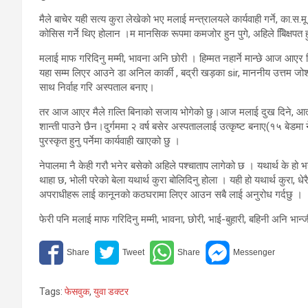
मैले बाचेर यही सत्य कुरा लेखेको भए मलाई मन्त्रालयले कार्यवाही गर्ने, का.स.
कोसिस गर्ने थिए होलान ।म मानसिक रूपमा कमजोर हुन पुगे, अहिले बििक्
मलाई माफ गरिदिनु मम्मी, भावना अनि छोरी । हिम्मत नहार्ने मान्छे आज आएर 
यहा सम्म लिएर आउने डा अनिल कार्की , बद्री खड़का sir, माननीय उत्तम जोश
साथ निर्वाह गरि अस्पताल बनाए।
तर आज आएर मैले ग़ल्ति बिनाको सजाय भोगेको छु।आज मलाई दुख दिने, आत्महत्
शान्ती पाउने छैन।दुर्गममा २ वर्ष बसेर अस्पताललाई उत्कृष्ट बनाए(१५ बेडमा
पुरस्कृत हुनु पर्नेमा कार्यवाही खाएको छु ।
नेपालमा नै केही गरौ भनेर बसेको अहिले पश्चाताप लागेको छ । यथार्थ के हो 
थाहा छ, भोली परेको बेला यथार्थ कुरा बोलिदिनु होला । यही हो यथार्थ कुरा, 
अपराधीहरू लाई कानूनको कठघरामा लिएर आउन सबै लाई अनुरोध गर्दछु ।
फेरी पनि मलाई माफ गरिदिनु मम्मी, भावना, छोरी, भाई-बुहारी, बहिनी अनि भान्ज
Tags:
फेसवुक
,
युवा डक्टर