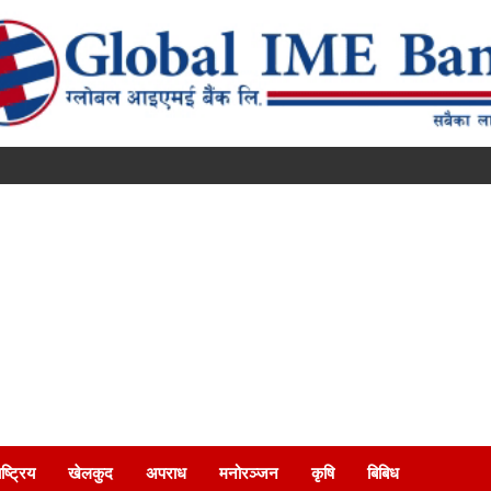
ष्ट्रिय
खेलकुद
अपराध
मनोरञ्जन
कृषि
बिबिध