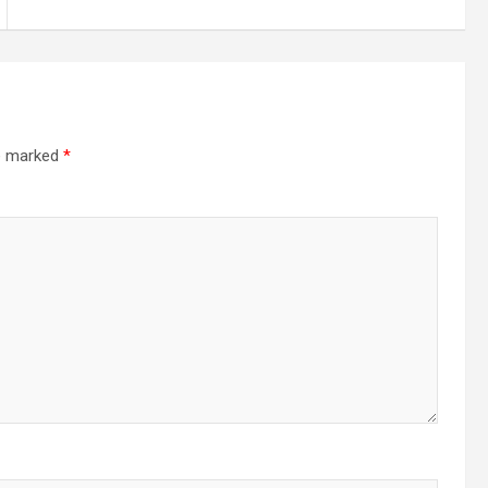
re marked
*