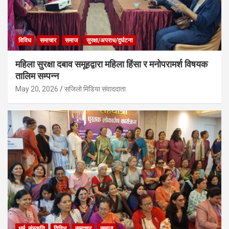
विविध
समाचार
समाज
सुरक्षा/अपराध/दुर्घटना
महिला सुरक्षा दबाव समूहद्वारा महिला हिंसा र मनोपरामर्श विषयक
तालिम सम्पन्न
May 20, 2026
सजिलो मिडिया संवाददाता
धर्म, संस्कृति
विविध
समाचार
समाज