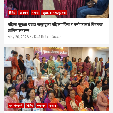
विविध
समाचार
समाज
सुरक्षा/अपराध/दुर्घटना
महिला सुरक्षा दबाव समूहद्वारा महिला हिंसा र मनोपरामर्श विषयक
तालिम सम्पन्न
May 20, 2026
सजिलो मिडिया संवाददाता
धर्म, संस्कृति
विविध
समाचार
समाज