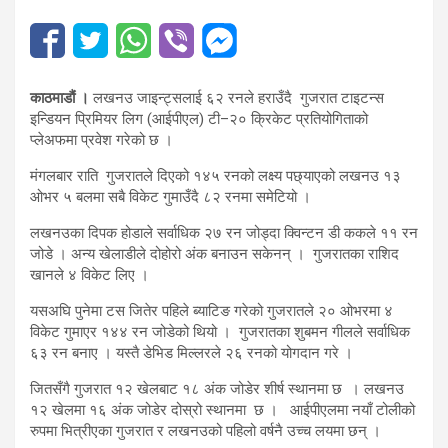
काठमाडौं ।
लखनउ जाइन्ट्सलाई ६२ रनले हराउँदै गुजरात टाइटन्स
इन्डियन प्रिमियर लिग (आईपीएल) टी–२० क्रिकेट प्रतियोगिताको
प्लेअफमा प्रवेश गरेको छ ।
मंगलबार राति गुजरातले दिएको १४५ रनको लक्ष्य पछ्याएको लखनउ १३
ओभर ५ बलमा सबै विकेट गुमाउँदै ८२ रनमा समेटियो ।
लखनउका दिपक होडाले सर्वाधिक २७ रन जोड्दा क्विन्टन डी ककले ११ रन
जोडे । अन्य खेलाडीले दोहोरो अंक बनाउन सकेनन् । गुजरातका राशिद
खानले ४ विकेट लिए ।
यसअघि पुनेमा टस जितेर पहिले ब्याटिङ गरेको गुजरातले २० ओभरमा ४
विकेट गुमाएर १४४ रन जोडेको थियो । गुजरातका शुबमन गीलले सर्वाधिक
६३ रन बनाए । यस्तै डेभिड मिल्लरले २६ रनको योगदान गरे ।
जितसँगै गुजरात १२ खेलबाट १८ अंक जोडेर शीर्ष स्थानमा छ । लखनउ
१२ खेलमा १६ अंक जोडेर दोस्रो स्थानमा छ । आईपीएलमा नयाँ टोलीको
रुपमा भित्रीएका गुजरात र लखनउको पहिलो वर्षनै उच्च लयमा छन् ।