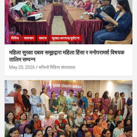
विविध
समाचार
समाज
सुरक्षा/अपराध/दुर्घटना
महिला सुरक्षा दबाव समूहद्वारा महिला हिंसा र मनोपरामर्श विषयक
तालिम सम्पन्न
May 20, 2026
सजिलो मिडिया संवाददाता