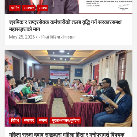
जागिर
समाचार
समाज
श्रमिक र राष्ट्रसेवक कर्मचारीको तलब वृद्धि गर्न सरकारसमक्ष
महासङ्घको माग
May 25, 2026
सजिलो मिडिया संवाददाता
विविध
समाचार
समाज
सुरक्षा/अपराध/दुर्घटना
महिला सुरक्षा दबाव समूहद्वारा महिला हिंसा र मनोपरामर्श विषयक