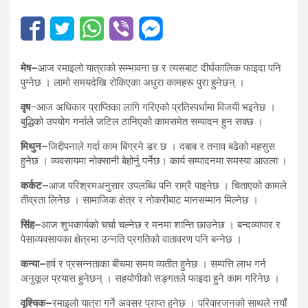
मेष–
आज रमाइलो यात्राको सम्भावना छ र त्यसबाट दीर्घकालिक फाइदा पनि
पुग्नेछ । लामो समयदेखि रोकिएका अधुरा कामहरू पुरा हुनेछन् ।
वृष
–आज अधिकार प्राप्तिका लागि गरिएको प्रतिस्पर्धामा विजयी भइनेछ ।
बुद्धिको उपयोग गर्नाले जटिल ठानिएको कामसमेत सम्पादन हुन सक्छ ।
मिथुन–
जिद्दीपनाले गर्दा काम बिग्रने डर छ । दबाब र तनाव बढेको महसुस
हुनेछ । व्यवसायमा नोक्सानी बेहोर्नु पर्नेछ। कार्य सम्पादनमा समस्या आउला ।
कर्कट–
आज परिश्रमअनुसार उपलब्धि पनि राम्रै पाइनेछ । चिताएको कामले
तीव्रता लिनेछ । सामाजिक क्षेत्र र नोकरीबाट मानसम्मान मिल्नेछ ।
सिंह–
आज शुभकार्यको चर्चा चल्नेछ र मनमा शान्ति छाउनेछ । बन्दव्यापार र
पेसाव्यवसायका क्षेत्रमा उन्नति प्रगतिको वातावरण पनि बन्नेछ ।
कन्या–
हर्ष र प्रसन्नताका बीचमा समय व्यतीत हुनेछ । सम्पत्ति लाभ गर्न
अनुकूल प्रयास हुनेछन् । सहयोगीको सङ्गतले फाइदा हुने काम गरिनेछ ।
वृश्चिक–
रमाइलो यात्रा गर्ने अवसर प्राप्त हुनेछ । परिवारजनको साथले नयाँ