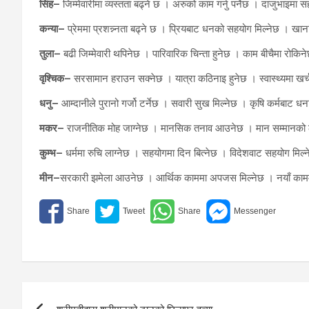
सिंह–
जिम्मेवारीमा व्यस्तता बढ्ने छ । अरुको काम गर्नु पर्नेछ । दाजुभाइमा स
कन्या–
प्रेममा प्रशन्न्नता बढ्ने छ । प्रियबाट धनको सहयोग मिल्नेछ । खान
तुला–
बढी जिम्मेवारी थपिनेछ । पारिवारिक चिन्ता हुनेछ । काम बीचैमा रोकि
वृश्चिक–
सरसामान हराउन सक्नेछ । यात्रा कठिनाइ हुनेछ । स्वास्थ्यमा खर्
धनु–
आम्दानीले पुरानो गर्जो टर्नेछ । सवारी सुख मिल्नेछ । कृषि कर्मबाट धन
मकर–
राजनीतिक मोह जाग्नेछ । मानसिक तनाव आउनेछ । मान सम्मानको 
कुम्भ–
धर्ममा रुचि लाग्नेछ । सहयोगमा दिन बित्नेछ । विदेशवाट सहयोग मिल
मीन–
सरकारी झमेला आउनेछ । आर्थिक काममा अपजस मिल्नेछ । नयाँ कामम
Post