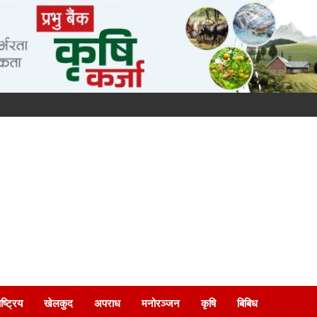
ष्ट्रिय
खेलकुद
अपराध
मनोरञ्जन
कृषि
बिबिध