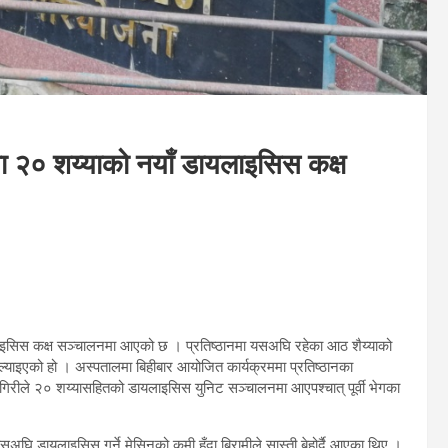
ानमा २० शय्याको नयाँ डायलाइसिस कक्ष
डायलाइसिस कक्ष सञ्चालनमा आएको छ । प्रतिष्ठानमा यसअघि रहेका आठ शैय्याको
ल्याइएको हो । अस्पतालमा बिहीबार आयोजित कार्यक्रममा प्रतिष्ठानका
ि गिरीले २० शय्यासहितको डायलाइसिस युनिट सञ्चालनमा आएपश्चात् पूर्वी भेगका
ा यसअघि डायलाइसिस गर्ने मेसिनको कमी हुँदा बिरामीले सास्ती बेहोर्दै आएका थिए ।