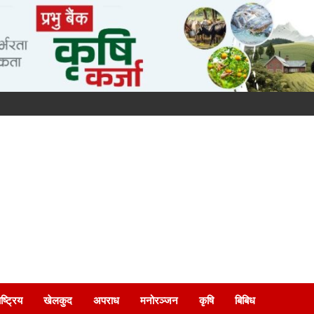
ष्ट्रिय
खेलकुद
अपराध
मनोरञ्जन
कृषि
बिबिध