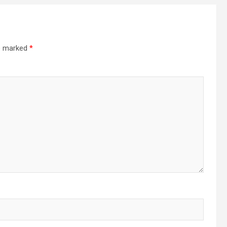
re marked
*