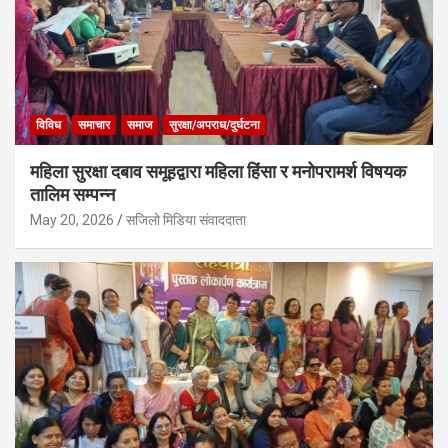
विविध
समाचार
समाज
सुरक्षा/अपराध/दुर्घटना
महिला सुरक्षा दबाव समूहद्वारा महिला हिंसा र मनोपरामर्श विषयक
तालिम सम्पन्न
May 20, 2026
सजिलो मिडिया संवाददाता